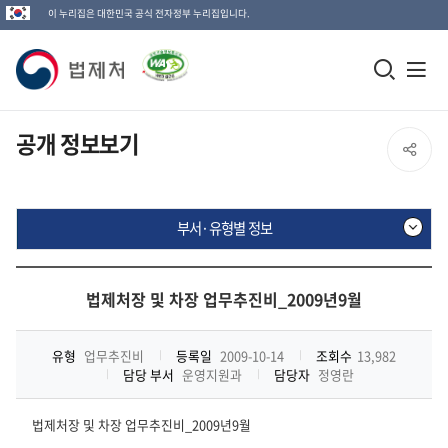
이 누리집은 대한민국 공식 전자정부 누리집입니다.
법
모
전
제
바
체
일
메
처
공개 정보보기
SNS
검
뉴
로
공
색
열
고
부서·유형별 정보
창
기
유
열
부
열
기
서
법제처장 및 차장 업무추진비_2009년9월
·
기
유
형
유형
업무추진비
등록일
2009-10-14
조회수
13,982
별
담당 부서
운영지원과
담당자
정영란
정
보
법제처장 및 차장 업무추진비_2009년9월