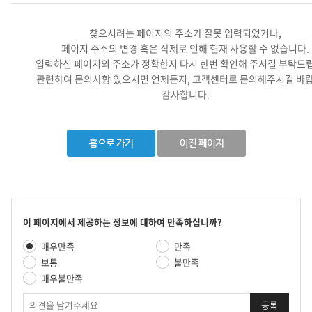
찾으시려는 페이지의 주소가 잘못 입력되었거나,
페이지 주소의 변경 혹은 삭제로 인해 현재 사용할 수 없습니다.
입력하신 페이지의 주소가 정확한지 다시 한번 확인해 주시길 부탁드
관련하여 문의사항 있으시면 언제든지, 고객센터로 문의해주시길 바랍
감사합니다.
콘
이 페이지에서 제공하는 정보에 대하여 만족하십니까?
텐
만
매우만족
만족
츠
족
만
보통
불만족
도
족
매우불만족
평
도
가
의
조