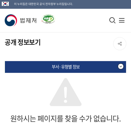
이 누리집은 대한민국 공식 전자정부 누리집입니다.
법
모
전
제
바
체
일
메
처
공개 정보보기
SNS
검
뉴
로
공
색
열
고
부서·유형별 정보
창
기
유
열
열
기
기
원하시는 페이지를 찾을 수가 없습니다.