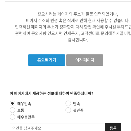
찾으시려는 페이지의 주소가 잘못 입력되었거나,
페이지 주소의 변경 혹은 삭제로 인해 현재 사용할 수 없습니다.
입력하신 페이지의 주소가 정확한지 다시 한번 확인해 주시길 부탁드
관련하여 문의사항 있으시면 언제든지, 고객센터로 문의해주시길 바랍
감사합니다.
콘
이 페이지에서 제공하는 정보에 대하여 만족하십니까?
텐
만
매우만족
만족
츠
족
만
보통
불만족
도
족
매우불만족
평
도
가
의
조