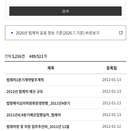
검색
2026년 법제처 공표 정보 기준(2026.7.기준) 바로보기
전체
5,216건
489
/
522
쪽
제목
등록일
부
2012-01-13
법제처1분기계약발주계힉
서
·
2012-01-13
2012년 법제처 예산 규모
유
형
2012-01-13
법령해석심의위원회운영현황_2011년4분기
별
정
2012-01-13
2011년4/4분기예산집행실적_법제처
보
의
번
2012-01-12
법제처장 및 차장 업무추진비_2011년 12월