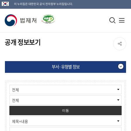
이 누리집은 대한민국 공식 전자정부 누리집입니다.
법
모
전
제
바
체
일
메
처
공개 정보보기
SNS
검
뉴
로
공
색
열
고
부서·유형별 정보
창
기
유
열
부
게
열
기
서
시
·
물
기
유
검
형
색
별
이동
정
보