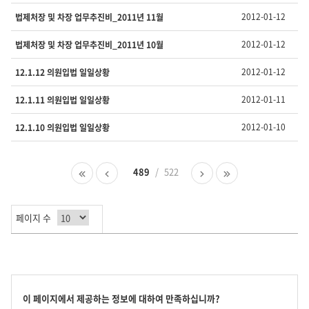
호,
제
2012-01-12
법제처장 및 차장 업무추진비_2011년 11월
목,
담
2012-01-12
법제처장 및 차장 업무추진비_2011년 10월
당
부
2012-01-12
12.1.12 의원입법 일일상황
서,
유
2012-01-11
12.1.11 의원입법 일일상황
형,
등
2012-01-10
12.1.10 의원입법 일일상황
록
일
,
첫
이
489
522
다
마
조
페
전
음
지
회
이
페
페
막
수
지
이
이
페
를
페이지 수
지
지
이
제
지
공
합
니
다.
콘
이 페이지에서 제공하는 정보에 대하여 만족하십니까?