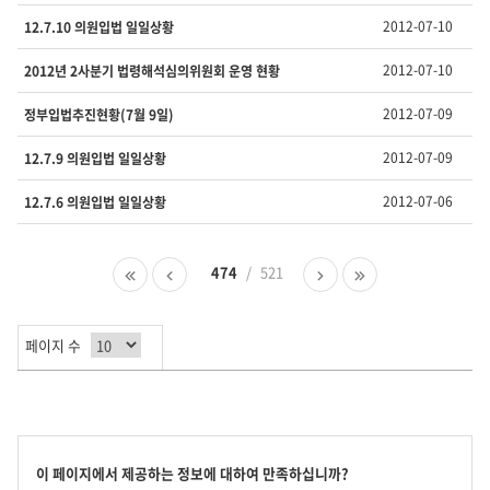
호,
제
2012-07-10
12.7.10 의원입법 일일상황
목,
담
2012-07-10
2012년 2사분기 법령해석심의위원회 운영 현황
당
부
2012-07-09
정부입법추진현황(7월 9일)
서,
유
2012-07-09
12.7.9 의원입법 일일상황
형,
등
2012-07-06
12.7.6 의원입법 일일상황
록
일
,
첫
이
474
521
다
마
조
페
전
음
지
회
이
페
페
막
수
지
이
이
페
를
페이지 수
지
지
이
제
지
공
합
니
다.
콘
이 페이지에서 제공하는 정보에 대하여 만족하십니까?