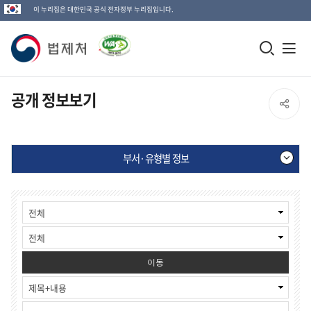
이 누리집은 대한민국 공식 전자정부 누리집입니다.
법
모
전
제
바
체
일
메
처
공개 정보보기
SNS
검
뉴
로
공
색
열
고
부서·유형별 정보
창
기
유
열
부
게
열
기
서
시
·
물
기
유
검
형
색
별
이동
정
보