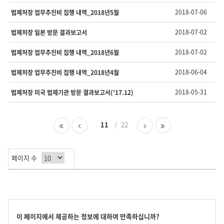
호,
제
2018-07-06
법제처장 업무추진비 집행 내역_2018년5월
목,
담
2018-07-02
법제처장 일본 방문 결과보고서
당
부
2018-07-02
법제처장 업무추진비 집행 내역_2018년6월
서,
유
2018-06-04
법제처장 업무추진비 집행 내역_2018년4월
형,
등
2018-05-31
법제처장 미국 법제기관 방문 결과보고서('17.12)
록
일
,
첫
이
11
22
다
마
조
페
전
음
지
회
이
페
페
막
수
지
이
이
페
를
페이지 수
지
지
이
제
지
공
합
니
다.
콘
이 페이지에서 제공하는 정보에 대하여 만족하십니까?