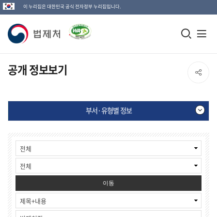
이 누리집은 대한민국 공식 전자정부 누리집입니다.
법
모
전
제
바
체
일
메
처
공개 정보보기
SNS
검
뉴
로
공
색
열
고
부서·유형별 정보
창
기
유
열
부
게
열
기
서
시
·
물
기
유
검
형
색
별
이동
정
보