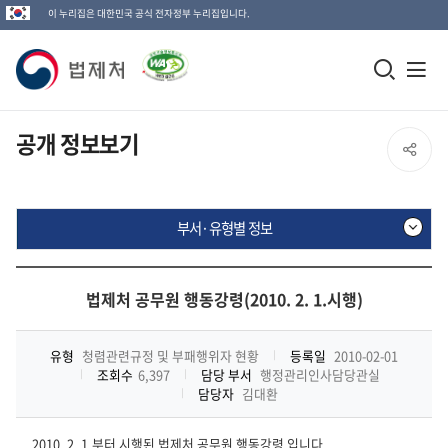
이 누리집은 대한민국 공식 전자정부 누리집입니다.
법
모
전
제
바
체
일
메
처
공개 정보보기
SNS
검
뉴
로
공
색
열
고
부서·유형별 정보
창
기
유
열
부
열
기
서
법제처 공무원 행동강령(2010. 2. 1.시행)
·
기
유
형
유형
청렴관련규정 및 부패행위자 현황
등록일
2010-02-01
별
조회수
6,397
담당 부서
행정관리인사담당관실
정
담당자
김대환
보
2010. 2. 1.부터 시행된 법제처 공무원 행동강령 입니다.