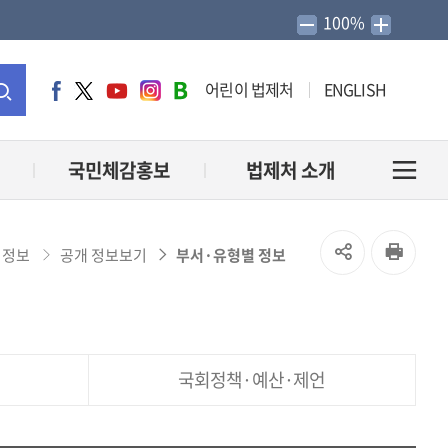
100%
어린이 법제처
ENGLISH
페
트
유
인
네
이
위
튜
스
이
통
스
터
브
타
버
북
그
블
합
국민체감홍보
법제처 소개
전
램
로
그
검
체
SNS
인
 정보
공개 정보보기
부서·유형별 정보
색
메
공
쇄
유
뉴
국회정책·예산·제언
열
열
기