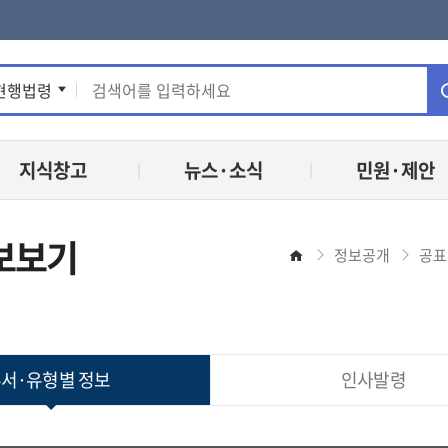
통
현행법령
합
지식창고
뉴스·소식
민원·제안
검
색
보보기
정보공개
공표
홈
서·유형별 정보
인사발령