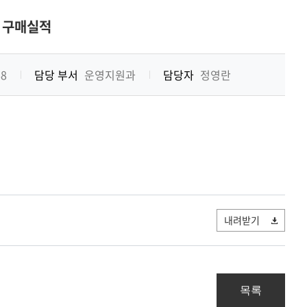
기
품 구매실적
68
담당 부서
운영지원과
담당자
정영란
내려받기
목록