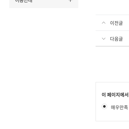
이전글
다음글
콘
이 페이지에서
텐
만
매우만족
츠
족
만
도
족
평
도