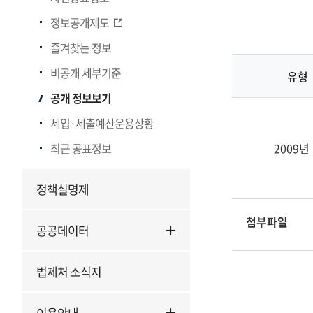
부
정보공개제도
서
·
즐겨찾는 정보
유
비공개 세부기준
형
유형
별
공개 정보보기
정
세입·세출예산운용상황
보
최근 공표정보
2009
정책실명제
첨부파일
공공데이터
법제처 소식지
이용안내