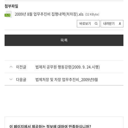
첨부파일
2009년 8월 업무추진비 집행내역(처차장).xls
(32 KByte
)
바로보기
내려받기
목록
이전글
법제처 공무원 행동강령(2009. 9. 24.시행)
다음글
법제처장 및 차장 업무추진비_2009년9월
콘
이 페이지에서 제공하는 정보에 대하여 만족하십니까?