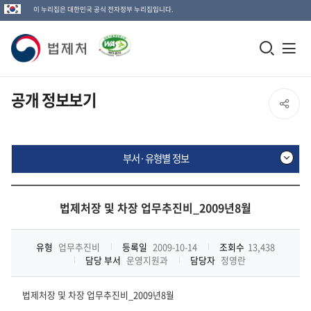
이 누리집은 대한민국 공식 전자정부 누리집입니다.
법
모
전
제
바
체
일
메
처
공개 정보보기
SNS
검
뉴
로
공
색
열
고
부서·유형별 정보
창
기
유
열
부
열
기
서
법제처장 및 차장 업무추진비_2009년8월
·
기
유
형
유형
업무추진비
등록일
2009-10-14
조회수
13,438
별
담당 부서
운영지원과
담당자
정영란
정
보
법제처장 및 차장 업무추진비_2009년8월