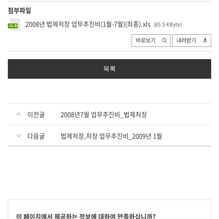
첨부파일
2008년 법제처장 업무추진비(1월-7월)(최종).xls
(85.5 KByte
)
바로보기
내려받기
목록
이전글
2008년7월 업무추진비_법제처장
다음글
법제처장,차장 업무추진비_2009년 1월
콘
이 페이지에서 제공하는 정보에 대하여 만족하십니까?