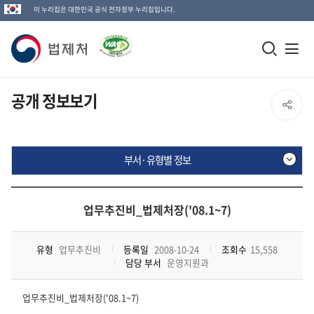
이 누리집은 대한민국 공식 전자정부 누리집입니다.
법
모
전
제
바
체
일
메
처
공개 정보보기
SNS
검
뉴
로
공
색
열
고
부서·유형별 정보
창
기
유
열
부
열
기
서
업무추진비_법제처장('08.1~7)
·
기
유
형
유형
업무추진비
등록일
2008-10-24
조회수
15,558
별
담당 부서
운영지원과
정
보
업무추진비_법제처장('08.1~7)