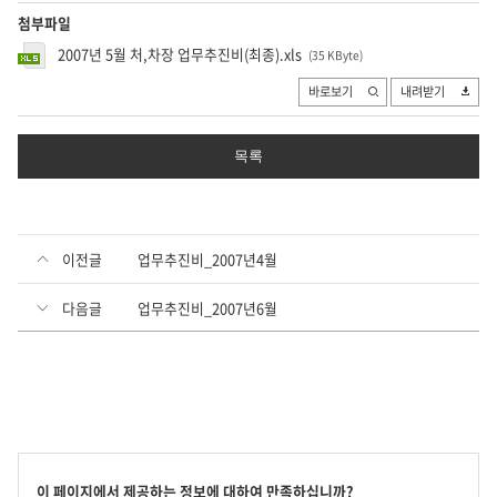
첨부파일
2007년 5월 처,차장 업무추진비(최종).xls
(35 KByte
)
바로보기
내려받기
목록
이전글
업무추진비_2007년4월
다음글
업무추진비_2007년6월
콘
이 페이지에서 제공하는 정보에 대하여 만족하십니까?