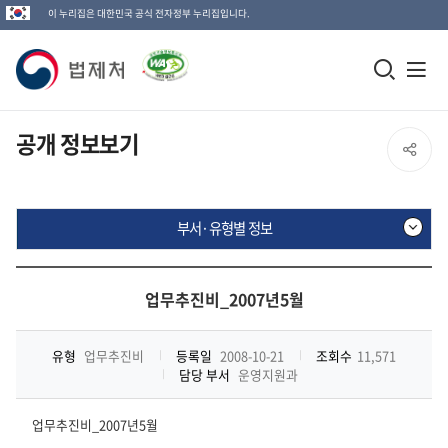
이 누리집은 대한민국 공식 전자정부 누리집입니다.
법
모
전
제
바
체
일
메
처
공개 정보보기
SNS
검
뉴
로
공
색
열
고
부서·유형별 정보
창
기
유
열
부
열
기
서
업무추진비_2007년5월
·
기
유
형
유형
업무추진비
등록일
2008-10-21
조회수
11,571
별
담당 부서
운영지원과
정
보
업무추진비_2007년5월