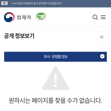
이 누리집은 대한민국 공식 전자정부 누리집입니다.
법
모
전
제
바
체
일
메
처
공개 정보보기
SNS
검
뉴
로
공
색
열
고
부서·유형별 정보
창
기
유
열
열
기
기
원하시는 페이지를 찾을 수가 없습니다.