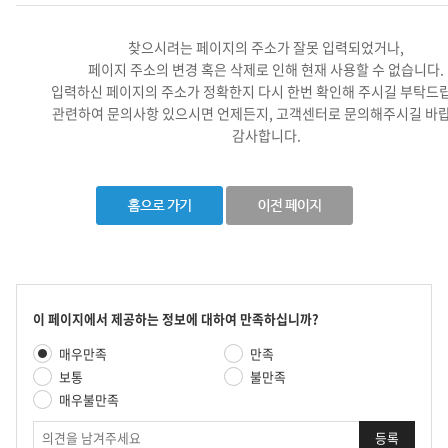
찾으시려는 페이지의 주소가 잘못 입력되었거나,
페이지 주소의 변경 혹은 삭제로 인해 현재 사용할 수 없습니다.
입력하신 페이지의 주소가 정확한지 다시 한번 확인해 주시길 부탁드
관련하여 문의사항 있으시면 언제든지, 고객센터로 문의해주시길 바랍
감사합니다.
콘
이 페이지에서 제공하는 정보에 대하여 만족하십니까?
텐
만
매우만족
만족
츠
족
만
보통
불만족
도
족
매우불만족
평
도
가
의
조