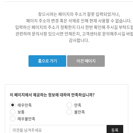
찾으시려는 페이지의 주소가 잘못 입력되었거나,
페이지 주소의 변경 혹은 삭제로 인해 현재 사용할 수 없습니다.
입력하신 페이지의 주소가 정확한지 다시 한번 확인해 주시길 부탁드
관련하여 문의사항 있으시면 언제든지, 고객센터로 문의해주시길 바랍
감사합니다.
콘
이 페이지에서 제공하는 정보에 대하여 만족하십니까?
텐
만
매우만족
만족
츠
족
만
보통
불만족
도
족
매우불만족
평
도
가
의
조