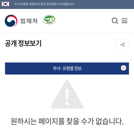
이 누리집은 대한민국 공식 전자정부 누리집입니다.
법
모
전
제
바
체
일
메
처
공개 정보보기
SNS
검
뉴
로
공
색
열
고
부서·유형별 정보
창
기
유
열
열
기
기
원하시는 페이지를 찾을 수가 없습니다.