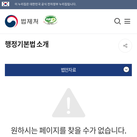
이 누리집은 대한민국 공식 전자정부 누리집입니다.
법
모
전
제
바
체
일
메
처
행정기본법 소개
SNS
검
뉴
로
공
색
열
고
법안자료
창
기
유
열
열
기
기
원하시는 페이지를 찾을 수가 없습니다.